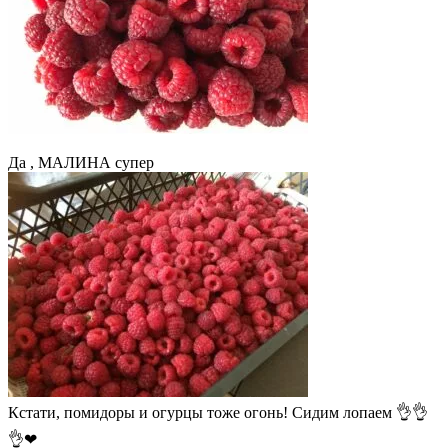
Да , МАЛИНА супер
Кстати, помидоры и огурцы тоже огонь! Сидим лопаем 👌👌
👌❤