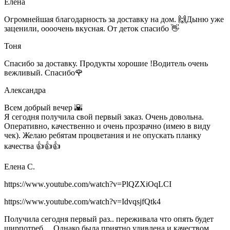
Елена
Огромнейшая благодарность за доставку на дом. 🙌Дыню уже
заценили, оооочень вкусная. От деток спасибо 👋
Тоня
Спасибо за доставку. Продукты хорошие !Водитель очень
вежливый. Спасибо🌹
Александра
Всем добрый вечер 🌇
Я сегодня получила свой первый заказ. Очень довольна.
Оперативно, качественно и очень прозрачно (имею в виду
чек). Желаю ребятам процветания и не опускать планку
качества 👍👍👍
Елена С.
https://www.youtube.com/watch?v=PlQZXiOqLCI
https://www.youtube.com/watch?v=IdvqsjfQtk4
Получила сегодня первый раз.. переживала что опять будет
ширпотреб… Однако была приятно удивлена и качеством