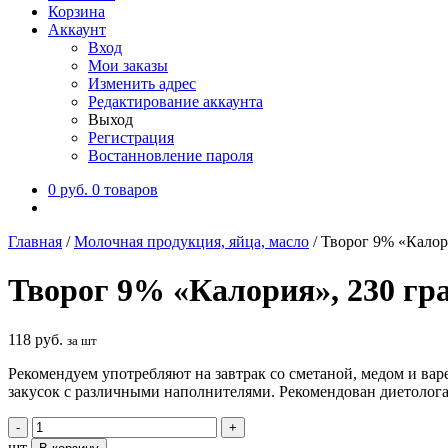
Корзина
Аккаунт
Вход
Мои заказы
Изменить адрес
Редактирование аккаунта
Выход
Регистрация
Востанновление пароля
0
руб.
0 товаров
Главная
/
Молочная продукция, яйца, масло
/
Творог 9% «Калор
Творог 9% «Калория», 230 гр
118
руб.
за шт
Рекомендуем употребляют на завтрак со сметаной, медом и вар
закусок с различными наполнителями. Рекомендован диетолога
шт