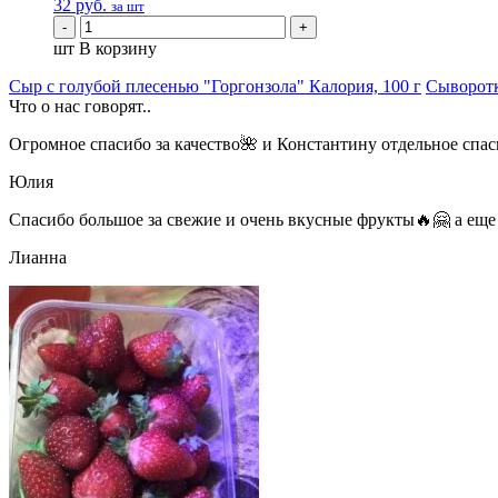
32
руб.
за шт
шт
В корзину
Cыр с голубой плесенью "Горгонзола" Калория, 100 г
Сыворотк
Что о нас говорят..
Огромное спасибо за качество🌺 и Константину отдельное спа
Юлия
Спасибо большое за свежие и очень вкусные фрукты🔥🤗 а еще
Лианна