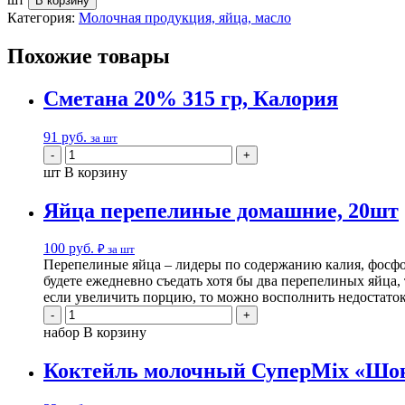
В корзину
Категория:
Молочная продукция, яйца, масло
Похожие товары
Сметана 20% 315 гр, Калория
91
руб.
за шт
шт
В корзину
Яйца перепелиные домашние, 20шт
100
руб.
₽ за шт
Перепелиные яйца – лидеры по содержанию калия, фосфор
будете ежедневно съедать хотя бы два перепелиных яйца
если увеличить порцию, то можно восполнить недостаток
набор
В корзину
Коктейль молочный СуперMix «Шок