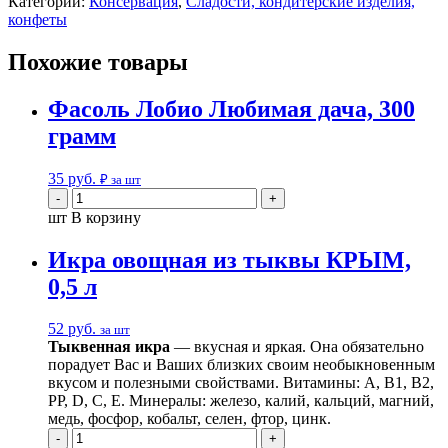
Категории:
Консервация
,
Сладости, кондитерские изделия,
конфеты
Похожие товары
Фасоль Лобио Любимая дача, 300
грамм
35
руб.
₽ за шт
шт
В корзину
Икра овощная из тыквы КРЫМ,
0,5 л
52
руб.
за шт
Тыквенная икра
— вкусная и яркая. Она обязательно
порадует Вас и Ваших близких своим необыкновенным
вкусом и полезными свойствами. Витамины: А, В1, В2,
РР, D, С, Е. Минералы: железо, калий, кальций, магний,
медь, фосфор, кобальт, селен, фтор, цинк.