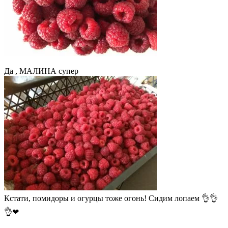
Да , МАЛИНА супер
Кстати, помидоры и огурцы тоже огонь! Сидим лопаем 👌👌
👌❤