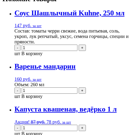
Соус Шашлычный Kuhne, 250 мл
147
руб.
за шт
Состав: томаты черри свежие, вода питьевая, соль,
укроп, лук репчатый, уксус, семена горчицы, специи и
пряности.
шт
В корзину
Варенье мандарин
160
руб.
за шт
Объем: 260 мл
шт
В корзину
Капуста квашеная, ведёрко 1 л
Акция!
87
руб.
78
руб.
за шт
шт
В корзину