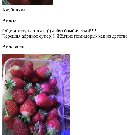
Клубничка 👍🏻
Анюта
Ой,и я хочу написать))) арбуз бомбический!!!
Черешня,абрикос супер!!! Жёлтые помидоры- как из детства
Анастасия