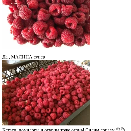
Да , МАЛИНА супер
Кстати, помидоры и огурцы тоже огонь! Сидим лопаем 👌👌