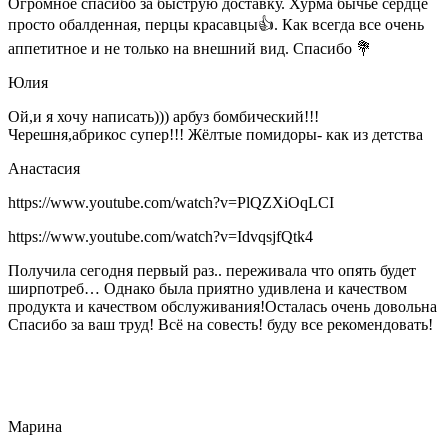
Огромное спасибо за быструю доставку. Хурма бычье сердце
просто обалденная, перцы красавцы👍. Как всегда все очень
аппетитное и не только на внешний вид. Спасибо 💐
Юлия
Ой,и я хочу написать))) арбуз бомбический!!!
Черешня,абрикос супер!!! Жёлтые помидоры- как из детства
Анастасия
https://www.youtube.com/watch?v=PlQZXiOqLCI
https://www.youtube.com/watch?v=IdvqsjfQtk4
Получила сегодня первый раз.. переживала что опять будет
ширпотреб… Однако была приятно удивлена и качеством
продукта и качеством обслуживания!Осталась очень довольна
Спасибо за ваш труд! Всё на совесть! буду все рекомендовать!
Марина