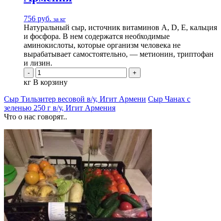
756
руб.
за кг
Натуральный сыр, источник витаминов A, D, E, кальция
и фосфора. В нем содержатся необходимые
аминокислоты, которые организм человека не
вырабатывает самостоятельно, — метионин, триптофан
и лизин.
кг
В корзину
Сыр Тильзитер весовой в/у, Игит Армени
Сыр Чанах с
зеленью 250 г в/у, Игит Армения
Что о нас говорят..