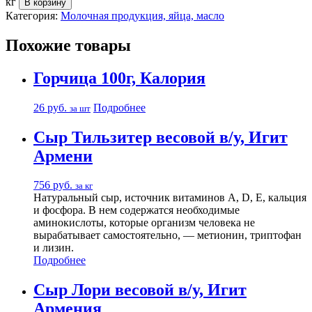
кг
В корзину
Категория:
Молочная продукция, яйца, масло
Похожие товары
Горчица 100г, Калория
26
руб.
Подробнее
за шт
Сыр Тильзитер весовой в/у, Игит
Армени
756
руб.
за кг
Натуральный сыр, источник витаминов A, D, E, кальция
и фосфора. В нем содержатся необходимые
аминокислоты, которые организм человека не
вырабатывает самостоятельно, — метионин, триптофан
и лизин.
Подробнее
Сыр Лори весовой в/у, Игит
Армения