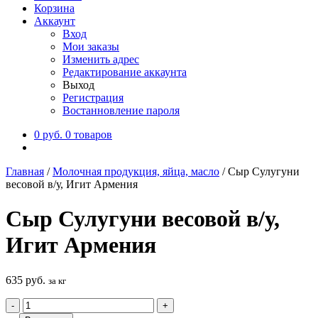
Корзина
Аккаунт
Вход
Мои заказы
Изменить адрес
Редактирование аккаунта
Выход
Регистрация
Востанновление пароля
0
руб.
0 товаров
Главная
/
Молочная продукция, яйца, масло
/
Сыр Сулугуни
весовой в/у, Игит Армения
Сыр Сулугуни весовой в/у,
Игит Армения
635
руб.
за кг