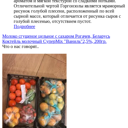
ароматом и мягкой текстурой со сладкими нотками.
Отличительной чертой Горгонзолы является
мраморный
рисунок
голубой плесени, расположенны
й
по всей
сырной массе,
который
отличается от рисунк
а
сыров с
голубой плесенью, отсутствием пуст
от.
Подробнее
Молоко сгущеное цельное с сахаром Рогачев, Беларусь
Коктейль молочный СуперMix "Ваниль"2,5%, 200гр.
Что о нас говорят..