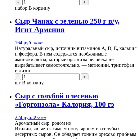
набор
В корзину
Сыр Чанах с зеленью 250 г в/у,
Игит Армения
164
руб.
за шт
Натуральный сыр, источник витаминов A, D, E, кальция
и фосфора. В нем содержатся необходимые
аминокислоты, которые организм человека не
вырабатывает самостоятельно, — метионин, триптофан
и лизин.
шт
В корзину
Cыр с голубой плесенью
«Горгонзола» Калория, 100 гэ
224
руб.
₽ за шт
Ароматный сыр,
родом из
Италии
,
является
самы
м
популярны
м
из голубых
десертных сыров. Он обладает тонким орехово-грибным