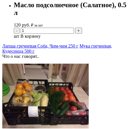
Масло подсолнечное (Салатное), 0.5
л
120
руб.
₽ за шт
шт
В корзину
Лапша гречневая Соба, Чим-чим 250 г
Мука гречневая,
Кудесница 500 г
Что о нас говорят..