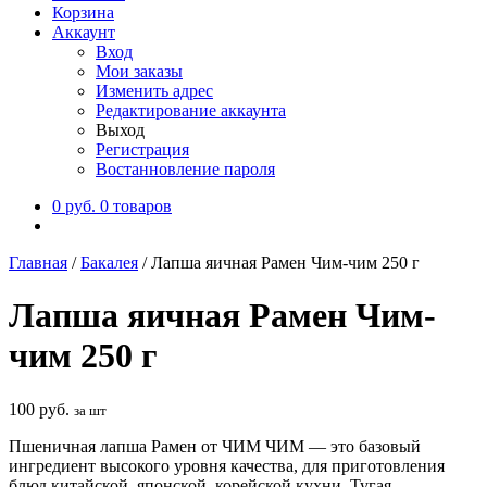
Корзина
Аккаунт
Вход
Мои заказы
Изменить адрес
Редактирование аккаунта
Выход
Регистрация
Востанновление пароля
0
руб.
0 товаров
Главная
/
Бакалея
/
Лапша яичная Рамен Чим-чим 250 г
Лапша яичная Рамен Чим-
чим 250 г
100
руб.
за шт
Пшеничная лапша Рамен от ЧИМ ЧИМ — это базовый
ингредиент высокого уровня качества, для приготовления
блюд китайской, японской, корейской кухни. Тугая