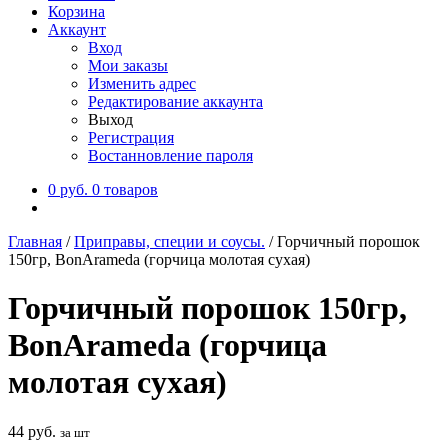
Корзина
Аккаунт
Вход
Мои заказы
Изменить адрес
Редактирование аккаунта
Выход
Регистрация
Востанновление пароля
0
руб.
0 товаров
Главная
/
Приправы, специи и соусы.
/
Горчичный порошок
150гр, BonArameda (горчица молотая сухая)
Горчичный порошок 150гр,
BonArameda (горчица
молотая сухая)
44
руб.
за шт