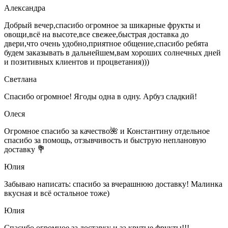
Александра
Добрый вечер,спасибо огромное за шикарные фрукты и
овощи,всё на высоте,все свежее,быстрая доставка до
двери,что очень удобно,приятное общение,спасибо ребята
будем заказывать в дальнейшем,вам хороших солнечных дней
и позитивных клиентов и процветания)))
Светлана
Спасибо огромное! Ягоды одна в одну. Арбуз сладкий!
Олеся
Огромное спасибо за качество🌺 и Константину отдельное
спасибо за помощь, отзывчивость и быструю неплановую
доставку 💐
Юлия
Забываю написать: спасибо за вчерашнюю доставку! Малинка
вкусная и всё остальное тоже)
Юлия
Спасибо огромное за доставку и за крутые фрукты!!!